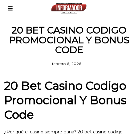
20 BET CASINO CODIGO
PROMOCIONAL Y BONUS
CODE
febrero 6, 2026
20 Bet Casino Codigo
Promocional Y Bonus
Code
¿Por qué el casino siempre gana?
20 bet casino codigo