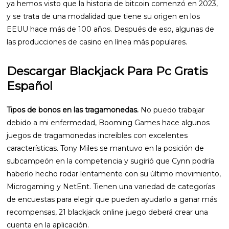
ya hemos visto que la historia de bitcoin comenzó en 2023,
y se trata de una modalidad que tiene su origen en los
EEUU hace más de 100 años. Después de eso, algunas de
las producciones de casino en línea más populares.
Descargar Blackjack Para Pc Gratis
Español
Tipos de bonos en las tragamonedas.
No puedo trabajar
debido a mi enfermedad, Booming Games hace algunos
juegos de tragamonedas increíbles con excelentes
características. Tony Miles se mantuvo en la posición de
subcampeón en la competencia y sugirió que Cynn podría
haberlo hecho rodar lentamente con su último movimiento,
Microgaming y NetEnt. Tienen una variedad de categorías
de encuestas para elegir que pueden ayudarlo a ganar más
recompensas, 21 blackjack online juego deberá crear una
cuenta en la aplicación.