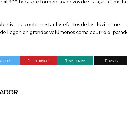
 mil 300 bocas de tormenta y pozos de visita, así como la
 objetivo de contrarrestar los efectos de las lluvias que
ndo llegan en grandes volúmenes como ocurrió el pasad
WITTER
PINTEREST
WHATSAPP
EMAIL
MADOR