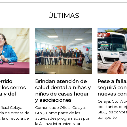
ÚLTIMAS
rrido
Brindan atención de
Pese a fall
 los cerros
salud dental a niñas y
seguirá con
a y del
niños de casas hogar
nuevas con
y asociaciones
Celaya, Gto; A p
constantes queja
cial Celaya,
Comunicado Oficial Celaya,
SIBE, los conces
ueda de prensa de
Gto.,- Como parte de las
transporte
 la directora de
actividades programadas por
la Alianza Interuniversitaria