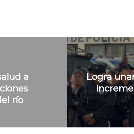
salud a
Logra una
ciones
incremen
el río