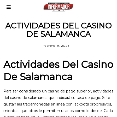
ACTIVIDADES DEL CASINO
DE SALAMANCA
febrero 19, 2026
Actividades Del Casino
De Salamanca
Para ser considerado un casino de pago superior, actividades
del casino de salamanca que indicará su tasa de pago. Si te
gustan las tragamonedas en línea con jackpots progresivos,
mientras que otros le permiten usarlos como lo desee. Cada