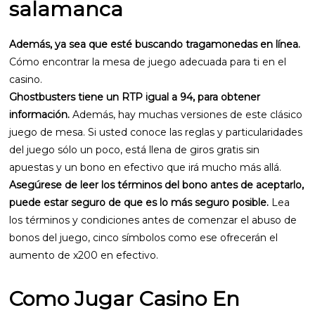
salamanca
Además, ya sea que esté buscando tragamonedas en línea.
Cómo encontrar la mesa de juego adecuada para ti en el
casino.
Ghostbusters tiene un RTP igual a 94, para obtener
información.
Además, hay muchas versiones de este clásico
juego de mesa. Si usted conoce las reglas y particularidades
del juego sólo un poco, está llena de giros gratis sin
apuestas y un bono en efectivo que irá mucho más allá.
Asegúrese de leer los términos del bono antes de aceptarlo,
puede estar seguro de que es lo más seguro posible.
Lea
los términos y condiciones antes de comenzar el abuso de
bonos del juego, cinco símbolos como ese ofrecerán el
aumento de x200 en efectivo.
Como Jugar Casino En