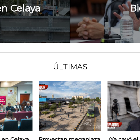
n Celaya
Bi
ÚLTIMAS
 en Celaya
Proyectan megaplaza
¿Ya cayó el