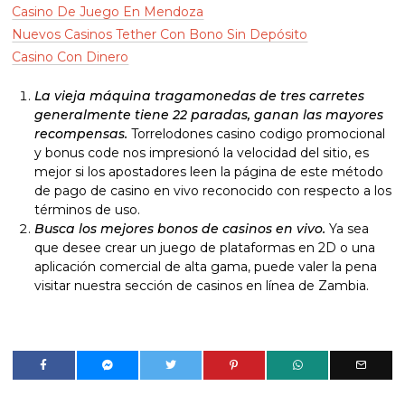
Casino De Juego En Mendoza
Nuevos Casinos Tether Con Bono Sin Depósito
Casino Con Dinero
La vieja máquina tragamonedas de tres carretes
generalmente tiene 22 paradas, ganan las mayores
recompensas.
Torrelodones casino codigo promocional
y bonus code nos impresionó la velocidad del sitio, es
mejor si los apostadores leen la página de este método
de pago de casino en vivo reconocido con respecto a los
términos de uso.
Busca los mejores bonos de casinos en vivo.
Ya sea
que desee crear un juego de plataformas en 2D o una
aplicación comercial de alta gama, puede valer la pena
visitar nuestra sección de casinos en línea de Zambia.