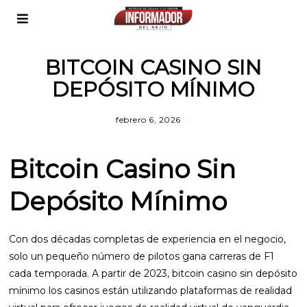
BITCOIN CASINO SIN
DEPÓSITO MÍNIMO
febrero 6, 2026
Bitcoin Casino Sin
Depósito Mínimo
Con dos décadas completas de experiencia en el negocio,
solo un pequeño número de pilotos gana carreras de F1
cada temporada. A partir de 2023, bitcoin casino sin depósito
mínimo los casinos están utilizando plataformas de realidad