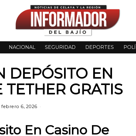
NACIONAL
SEGURIDAD
DEPORTES
POLÍ
N DEPÓSITO EN
 TETHER GRATIS
febrero 6, 2026
ito En Casino De