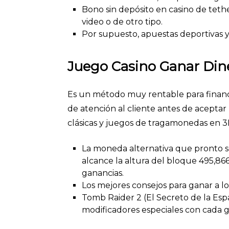
Bono sin depósito en casino de tethe
video o de otro tipo.
Por supuesto, apuestas deportivas y
Juego Casino Ganar Din
Es un método muy rentable para financia
de atención al cliente antes de acept
clásicas y juegos de tragamonedas en 3
La moneda alternativa que pronto se
alcance la altura del bloque 495,866
ganancias.
Los mejores consejos para ganar a lo
Tomb Raider 2 (El Secreto de la Esp
modificadores especiales con cada gi