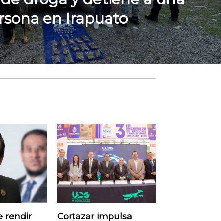
rsona en Irapuato
 rendir
Cortazar impulsa