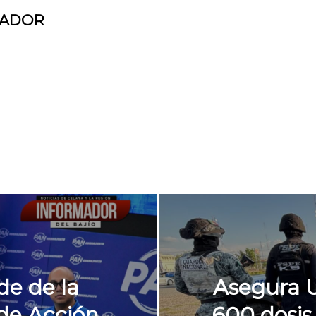
MADOR
e de la
Asegura 
de Acción
600 dosis