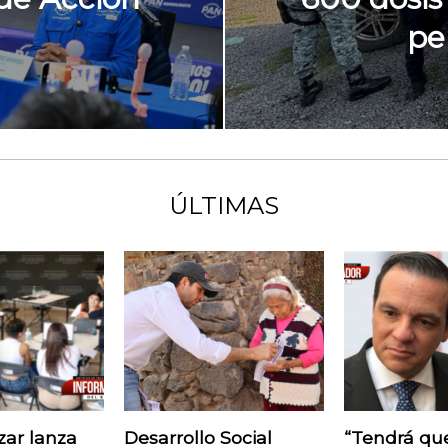
pe
ÚLTIMAS
zar lanza
Desarrollo Social
“Tendrá que