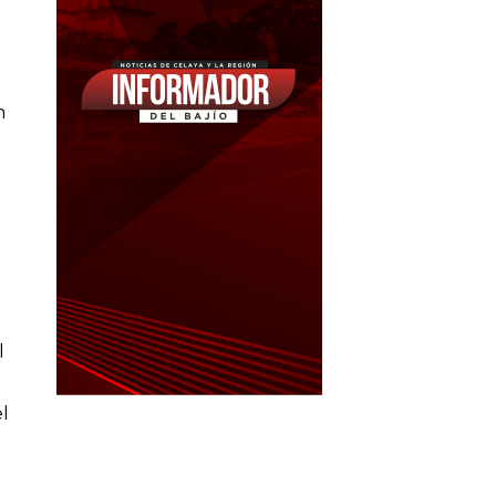
a
n
l
el