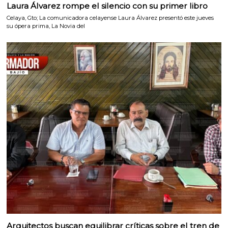
Laura Álvarez rompe el silencio con su primer libro
Celaya, Gto; La comunicadora celayense Laura Álvarez presentó este jueves
su ópera prima, La Novia del
Arquitectos buscan equilibrar críticas sobre el tren de