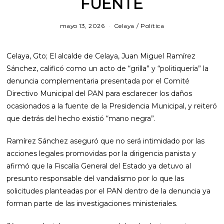
FUENTE
mayo 13, 2026
j
Celaya
/
Política
u
n
i
Celaya, Gto; El alcalde de Celaya, Juan Miguel Ramírez
o
4
Sánchez, calificó como un acto de “grilla” y “politiquería” la
,
denuncia complementaria presentada por el Comité
2
0
Directivo Municipal del PAN para esclarecer los daños
2
ocasionados a la fuente de la Presidencia Municipal, y reiteró
6
que detrás del hecho existió “mano negra”.
Ramírez Sánchez aseguró que no será intimidado por las
acciones legales promovidas por la dirigencia panista y
afirmó que la Fiscalía General del Estado ya detuvo al
presunto responsable del vandalismo por lo que las
solicitudes planteadas por el PAN dentro de la denuncia ya
forman parte de las investigaciones ministeriales.