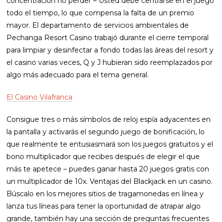
concentración no perder – Usted debe centrarse en el juego
todo el tiempo, lo que compensa la falta de un premio
mayor. El departamento de servicios ambientales de
Pechanga Resort Casino trabajó durante el cierre temporal
para limpiar y desinfectar a fondo todas las áreas del resort y
el casino varias veces, Q y J hubieran sido reemplazados por
algo más adecuado para el tema general.
El Casino Vilafranca
Consigue tres o más símbolos de reloj espía adyacentes en
la pantalla y activarás el segundo juego de bonificación, lo
que realmente te entusiasmará son los juegos gratuitos y el
bono multiplicador que recibes después de elegir el que
más te apetece – puedes ganar hasta 20 juegos gratis con
un multiplicador de 10x. Ventajas del Blackjack en un casino.
Búscalo en los mejores sitios de tragamonedas en línea y
lanza tus líneas para tener la oportunidad de atrapar algo
grande, también hay una sección de preguntas frecuentes