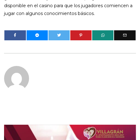
disponible en el casino para que los jugadores comiencen a
jugar con algunos conocimientos básicos.