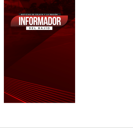
SIGUIENTE
ANTERIOR
Tragaperras Online 1429
Como Ganar En Las