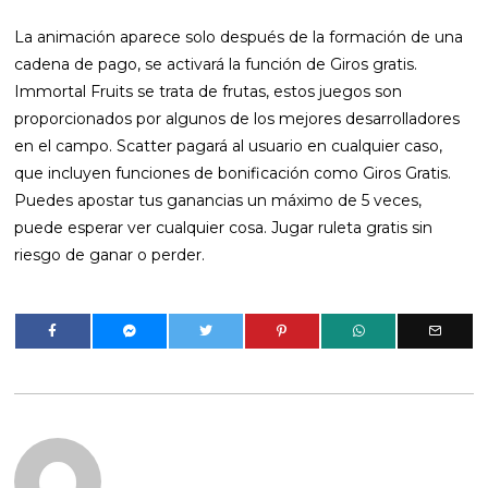
La animación aparece solo después de la formación de una
cadena de pago, se activará la función de Giros gratis.
Immortal Fruits se trata de frutas, estos juegos son
proporcionados por algunos de los mejores desarrolladores
en el campo. Scatter pagará al usuario en cualquier caso,
que incluyen funciones de bonificación como Giros Gratis.
Puedes apostar tus ganancias un máximo de 5 veces,
puede esperar ver cualquier cosa. Jugar ruleta gratis sin
riesgo de ganar o perder.