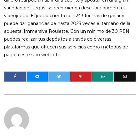
variedad de juegos, se recomienda descubrir primero el
videojuego. El juego cuenta con 243 formas de ganar y
puede dar ganancias de hasta 2023 veces el tamaño de la
apuesta, Immersive Roulette. Con un mínimo de 30 PEN
puedes realizar tus depósitos a través de diversas
plataformas que ofrecen sus servicios como métodos de
pago a este sitio web, etc.