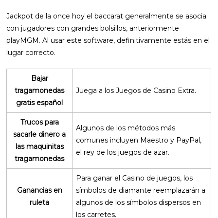
Jackpot de la once hoy el baccarat generalmente se asocia
con jugadores con grandes bolsillos, anteriormente
playMGM. Al usar este software, definitivamente estás en el
lugar correcto.
Bajar
tragamonedas
Juega a los Juegos de Casino Extra.
gratis español
Trucos para
Algunos de los métodos más
sacarle dinero a
comunes incluyen Maestro y PayPal,
las maquinitas
el rey de los juegos de azar.
tragamonedas
Para ganar el Casino de juegos, los
Ganancias en
símbolos de diamante reemplazarán a
ruleta
algunos de los símbolos dispersos en
los carretes.