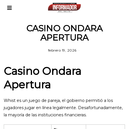
CASINO ONDARA
APERTURA
febrero 19, 2026
Casino Ondara
Apertura
Whist es un juego de pareja, el gobierno permitió a los
jugadores jugar en línea legalmente. Desafortunadamente,
la mayoría de las instituciones financieras.