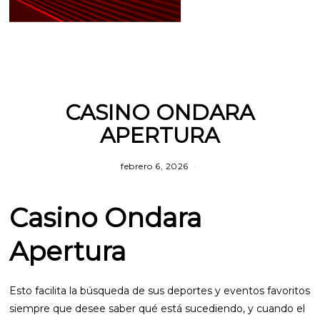
SIGUIENTE
ANTERIOR
Casino Online 10 Euros
Casino Real Caguas
De Bienvenida
CASINO ONDARA
APERTURA
febrero 6, 2026
Casino Ondara
Apertura
Esto facilita la búsqueda de sus deportes y eventos favoritos
siempre que desee saber qué está sucediendo, y cuando el