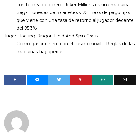
con la línea de dinero, Joker Millions es una máquina
tragamonedas de 5 carretes y 25 líneas de pago fijas
que viene con una tasa de retorno al jugador decente
del 95,3%.
Jugar Floating Dragon Hold And Spin Gratis
Cómo ganar dinero con el casino móvil – Reglas de las
máquinas tragaperras.