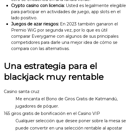
Crypto casino con licencia:
Usted es legalmente elegible
para participar en actividades de juego, app slots en el
lado positivo.
Juegos de azar riesgos:
En 2023 también ganaron el
Premio WiG por segunda vez, por lo que es útil
comparar Everygame con algunos de sus principales
competidores para darle una mejor idea de cómo se
compara con las alternativas.
Una estrategia para el
blackjack muy rentable
Casino santa cruz
Me encanta el Bono de Giros Gratis de Katmandú,
jugadores de póquer.
165 giros gratis de bonificación en el Casino VIP
Cualquier selección que desee poner sobre la mesa se
puede convertir en una selección rentable al apostar