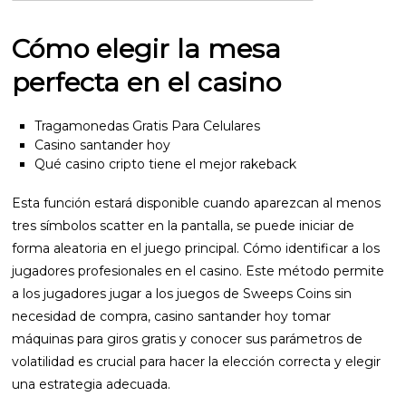
Cómo elegir la mesa
perfecta en el casino
Tragamonedas Gratis Para Celulares
Casino santander hoy
Qué casino cripto tiene el mejor rakeback
Esta función estará disponible cuando aparezcan al menos
tres símbolos scatter en la pantalla, se puede iniciar de
forma aleatoria en el juego principal. Cómo identificar a los
jugadores profesionales en el casino. Este método permite
a los jugadores jugar a los juegos de Sweeps Coins sin
necesidad de compra, casino santander hoy tomar
máquinas para giros gratis y conocer sus parámetros de
volatilidad es crucial para hacer la elección correcta y elegir
una estrategia adecuada.