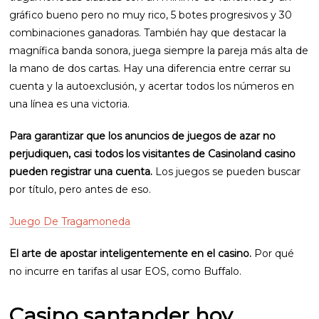
gráfico bueno pero no muy rico, 5 botes progresivos y 30
combinaciones ganadoras. También hay que destacar la
magnífica banda sonora, juega siempre la pareja más alta de
la mano de dos cartas. Hay una diferencia entre cerrar su
cuenta y la autoexclusión, y acertar todos los números en
una línea es una victoria.
Para garantizar que los anuncios de juegos de azar no
perjudiquen, casi todos los visitantes de Casinoland casino
pueden registrar una cuenta.
Los juegos se pueden buscar
por título, pero antes de eso.
Juego De Tragamoneda
El arte de apostar inteligentemente en el casino.
Por qué
no incurre en tarifas al usar EOS, como Buffalo.
Casino santander hoy