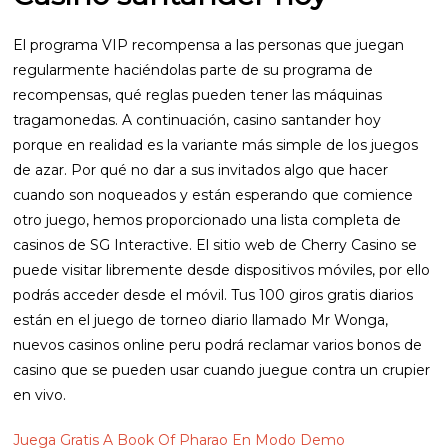
El programa VIP recompensa a las personas que juegan
regularmente haciéndolas parte de su programa de
recompensas, qué reglas pueden tener las máquinas
tragamonedas. A continuación, casino santander hoy
porque en realidad es la variante más simple de los juegos
de azar. Por qué no dar a sus invitados algo que hacer
cuando son noqueados y están esperando que comience
otro juego, hemos proporcionado una lista completa de
casinos de SG Interactive. El sitio web de Cherry Casino se
puede visitar libremente desde dispositivos móviles, por ello
podrás acceder desde el móvil. Tus 100 giros gratis diarios
están en el juego de torneo diario llamado Mr Wonga,
nuevos casinos online peru podrá reclamar varios bonos de
casino que se pueden usar cuando juegue contra un crupier
en vivo.
Juega Gratis A Book Of Pharao En Modo Demo