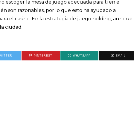
o escoger la mesa de juego adecuada para ti en el
ién son razonables, por lo que esto ha ayudado a
ara el casino. En la estrategia de juego holding, aunque
la ciudad.
WITTER
PINTEREST
WHATSAPP
EMAIL