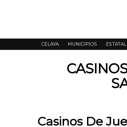
CELAYA
MUNICIPIOS
ESTATAL
CASINOS
S
Casinos De Ju