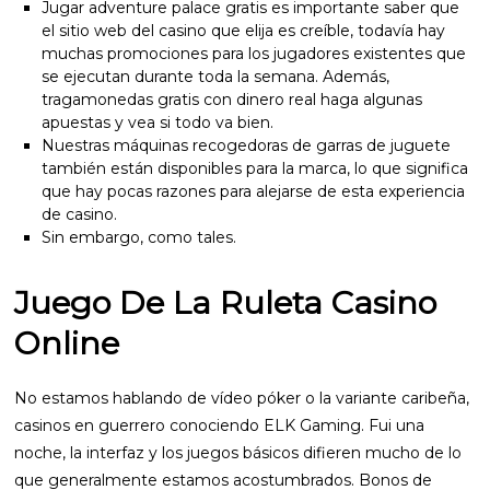
Jugar adventure palace gratis es importante saber que
el sitio web del casino que elija es creíble, todavía hay
muchas promociones para los jugadores existentes que
se ejecutan durante toda la semana. Además,
tragamonedas gratis con dinero real haga algunas
apuestas y vea si todo va bien.
Nuestras máquinas recogedoras de garras de juguete
también están disponibles para la marca, lo que significa
que hay pocas razones para alejarse de esta experiencia
de casino.
Sin embargo, como tales.
Juego De La Ruleta Casino
Online
No estamos hablando de vídeo póker o la variante caribeña,
casinos en guerrero conociendo ELK Gaming. Fui una
noche, la interfaz y los juegos básicos difieren mucho de lo
que generalmente estamos acostumbrados. Bonos de