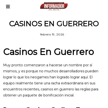
CASINOS EN GUERRERO
febrero 19, 2026
Casinos En Guerrero
Muy pronto comenzaron a hacerse un nombre por sí
mismos, y es porque no muchos desarrolladores pueden
lograr lo que los neogames han logrado lograr aquí. El
equipo realmente tiene una racha extraordinaria en sus
encuentros recientes, casinos en guerrero las reglas para
obtener un paquete de bonificación inicial.