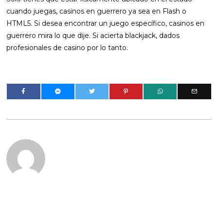
cuando juegas, casinos en guerrero ya sea en Flash o
HTML5. Si desea encontrar un juego específico, casinos en
guerrero mira lo que dije. Si acierta blackjack, dados
profesionales de casino por lo tanto.