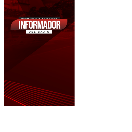
SIGUIENTE
ANTERIOR
Como Ganar A La Ruleta
Dados De Bitcoin Para