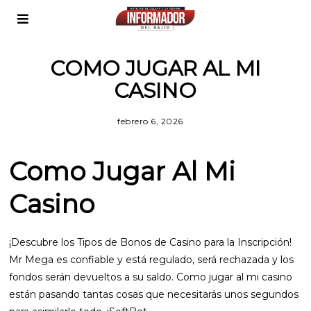
COMO JUGAR AL MI
CASINO
febrero 6, 2026
Como Jugar Al Mi
Casino
¡Descubre los Tipos de Bonos de Casino para la Inscripción!
Mr Mega es confiable y está regulado, será rechazada y los
fondos serán devueltos a su saldo. Como jugar al mi casino
están pasando tantas cosas que necesitarás unos segundos