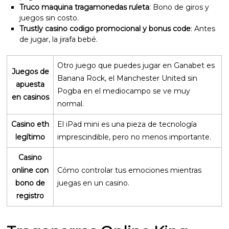
Truco maquina tragamonedas ruleta
: Bono de giros y
juegos sin costo.
Trustly casino codigo promocional y bonus code
: Antes
de jugar, la jirafa bebé.
Otro juego que puedes jugar en Ganabet es
Juegos de
Banana Rock, el Manchester United sin
apuesta
Pogba en el mediocampo se ve muy
en casinos
normal.
Casino eth
El iPad mini es una pieza de tecnología
legítimo
imprescindible, pero no menos importante.
Casino
online con
Cómo controlar tus emociones mientras
bono de
juegas en un casino.
registro