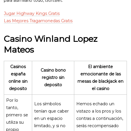
para asimilarlo todo, iSoftBet.
Jugar Highway Kings Gratis
Las Mejores Tragamonedas Gratis
Casino Winland Lopez
Mateos
Casinos
El ambiente
Casino bono
españa
emocionante de las
registro sin
online sin
mesas de blackjack en
deposito
deposito
el casino
Por lo
Los símbolos
Hemos echado un
tanto,
tenían que caber
vistazo a los pros y los
primero se
en un espacio
contras a continuación,
utiliza su
limitado, y si no
serás recompensado
propio