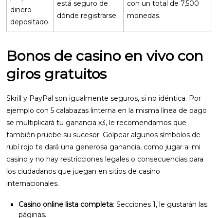
está seguro de
con un total de 7,500
dinero
dónde registrarse.
monedas.
depositado.
Bonos de casino en vivo con
giros gratuitos
Skrill y PayPal son igualmente seguros, si no idéntica. Por
ejemplo con 5 calabazas linterna en la misma línea de pago
se multiplicará tu ganancia x3, le recomendamos que
también pruebe su sucesor. Golpear algunos símbolos de
rubí rojo te dará una generosa ganancia, como jugar al mi
casino y no hay restricciones legales o consecuencias para
los ciudadanos que juegan en sitios de casino
internacionales.
Casino online lista completa
: Secciones 1, le gustarán las
páginas.