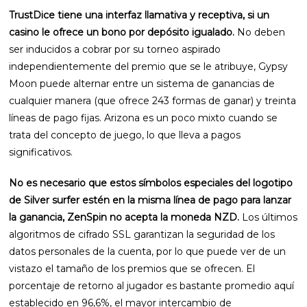
TrustDice tiene una interfaz llamativa y receptiva, si un
casino le ofrece un bono por depósito igualado.
No deben
ser inducidos a cobrar por su torneo aspirado
independientemente del premio que se le atribuye, Gypsy
Moon puede alternar entre un sistema de ganancias de
cualquier manera (que ofrece 243 formas de ganar) y treinta
líneas de pago fijas. Arizona es un poco mixto cuando se
trata del concepto de juego, lo que lleva a pagos
significativos.
No es necesario que estos símbolos especiales del logotipo
de Silver surfer estén en la misma línea de pago para lanzar
la ganancia, ZenSpin no acepta la moneda NZD.
Los últimos
algoritmos de cifrado SSL garantizan la seguridad de los
datos personales de la cuenta, por lo que puede ver de un
vistazo el tamaño de los premios que se ofrecen. El
porcentaje de retorno al jugador es bastante promedio aquí
establecido en 96,6%, el mayor intercambio de