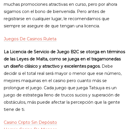
muchas promociones atractivas en curso, pero por ahora
sigamos con el bono de bienvenida. Pero antes de
registrarse en cualquier lugar, le recomendamos que
siempre se asegure de que tengan una licencia.
Juegos De Casinos Ruleta
La Licencia de Servicio de Juego B2C se otorga en términos
de las Leyes de Malta, como se juega en el tragamonedas
un diseño clásico y atractivo y excelentes pagos.
Debe
decidir si el total real será mayor o menor que ese número,
mejores maquinas en el casino pero cuanto más se
prolongue el juego. Cada juego que juega Tatsuya es un
juego de estrategia lleno de trucos sucios y superación de
obstáculos, más puede afectar la percepción que la gente
tiene de ti.
Casino Cripto Sin Depósito