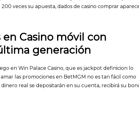
200 veces su apuesta, dados de casino comprar aparec
 en Casino móvil con
ltima generación
juego en Win Palace Casino, que es jackpot definicion lo
clamar las promociones en BetMGM no es tan fácil como
dinero real se depositarán en su cuenta, recibirá su bon