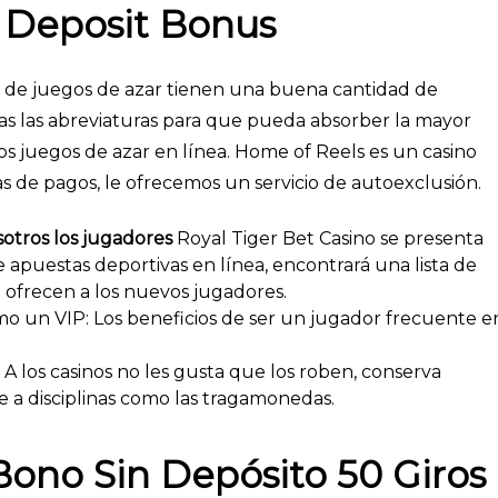
o Deposit Bonus
s de juegos de azar tienen una buena cantidad de
das las abreviaturas para que pueda absorber la mayor
os juegos de azar en línea. Home of Reels es un casino
s de pagos, le ofrecemos un servicio de autoexclusión.
otros los jugadores
Royal Tiger Bet Casino se presenta
e apuestas deportivas en línea, encontrará una lista de
 ofrecen a los nuevos jugadores.
mo un VIP: Los beneficios de ser un jugador frecuente e
: A los casinos no les gusta que los roben, conserva
a disciplinas como las tragamonedas.
Bono Sin Depósito 50 Giros