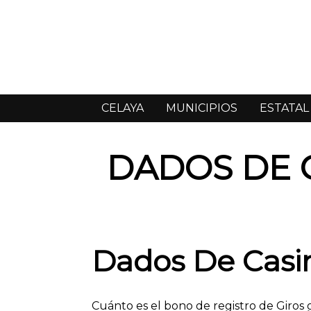
CELAYA
MUNICIPIOS
ESTATAL
DADOS DE 
Dados De Casi
Cuánto es el bono de registro de Giros g