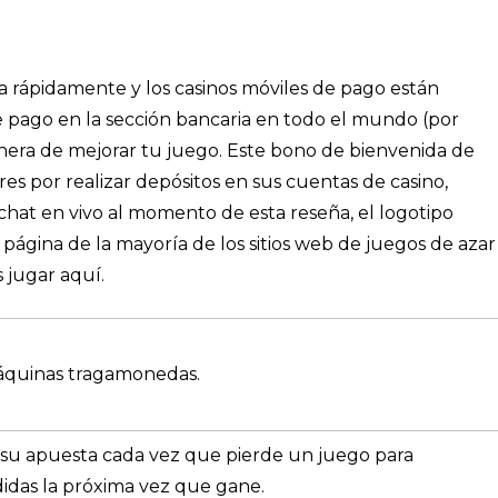
 rápidamente y los casinos móviles de pago están
 pago en la sección bancaria en todo el mundo (por
nera de mejorar tu juego. Este bono de bienvenida de
s por realizar depósitos en sus cuentas de casino,
hat en vivo al momento de esta reseña, el logotipo
e página de la mayoría de los sitios web de juegos de azar
s jugar aquí.
áquinas tragamonedas.
 su apuesta cada vez que pierde un juego para
idas la próxima vez que gane.