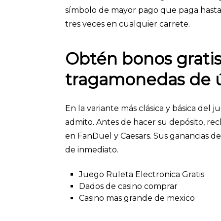
símbolo de mayor pago que paga hasta 
tres veces en cualquier carrete.
Obtén bonos gratis
tragamonedas de ú
En la variante más clásica y básica del 
admito. Antes de hacer su depósito, re
en FanDuel y Caesars. Sus ganancias de 
de inmediato.
Juego Ruleta Electronica Gratis
Dados de casino comprar
Casino mas grande de mexico