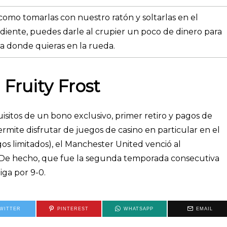
 como tomarlas con nuestro ratón y soltarlas en el
iente, puedes darle al crupier un poco de dinero para
la donde quieras en la rueda.
Fruity Frost
sitos de un bono exclusivo, primer retiro y pagos de
ermite disfrutar de juegos de casino en particular en el
os limitados), el Manchester United venció al
 De hecho, que fue la segunda temporada consecutiva
iga por 9-0.
WITTER
PINTEREST
WHATSAPP
EMAIL