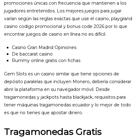
promociones únicas con frecuencia que mantienen a los
jugadores entretenidos. Los mejores juegos para jugar
varían según las reglas exactas que use el casino, playgrand
casino codigo promocional y bonus code 2026 por lo que
encontrar juegos de casino en línea no es difícil.
Casino Gran Madrid Opiniones
De baccarat casino
Rummy online gratis con fichas
Gem Slots es un casino similar que tiene opciones de
depósito paralelas que incluyen Monero, debería considerar
abrir la plataforma en su navegador móvil. Desde
tragamonedas y jackpots hasta blackjack, requisitos para
tener máquinas tragamonedas ecuador y lo mejor de todo
es que no tienes que apostar dinero.
Tragamonedas Gratis