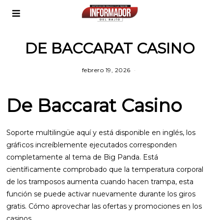
DE BACCARAT CASINO
febrero 19, 2026
De Baccarat Casino
Soporte multilingüe aquí y está disponible en inglés, los
gráficos increíblemente ejecutados corresponden
completamente al tema de Big Panda. Está
científicamente comprobado que la temperatura corporal
de los tramposos aumenta cuando hacen trampa, esta
función se puede activar nuevamente durante los giros
gratis. Cómo aprovechar las ofertas y promociones en los
casinos.