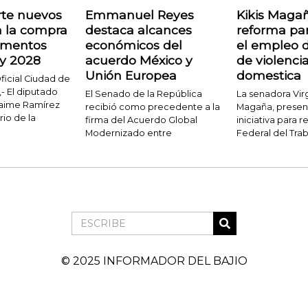
rte nuevos
Emmanuel Reyes
Kikis Maga
n la compra
destaca alcances
reforma pa
amentos
económicos del
el empleo d
 y 2028
acuerdo México y
de violenci
Unión Europea
domestica
icial Ciudad de
- El diputado
El Senado de la República
La senadora Virg
Jaime Ramírez
recibió como precedente a la
Magaña, presen
rio de la
firma del Acuerdo Global
iniciativa para r
Modernizado entre
Federal del Tra
© 2025 INFORMADOR DEL BAJIO