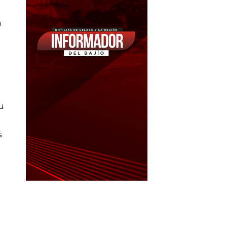
a
u
s