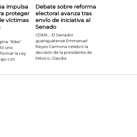
ña impulsa
Debate sobre reforma
ra proteger
electoral avanza tras
e víctimas
envío de iniciativa al
a
Senado
CDMX.,- El Senador
guanajuatense Emmanuel
inia “Kikis”
Reyes Carmona celebró la
tó una
decisión de la presidenta de
eformar la Ley
México, Claudia
bajo con