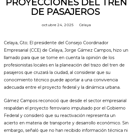
PROYECCIONES DEL TREN
DE PASAJEROS
octubre 24, 2025
m
Celaya
a
r
z
Celaya, Gto; El presidente del Consejo Coordinador
o
1
Empresarial (CCE) de Celaya, Jorge Gámez Campos, hizo un
2
llamado para que se tome en cuenta la opinión de los
,
2
profesionistas locales en la planeación del trazo del tren de
0
pasajeros que cruzará la ciudad, al considerar que su
2
6
conocimiento técnico puede aportar a una convivencia
adecuada entre el proyecto federal y la dinámica urbana.
Gámez Campos reconoció que desde el sector empresarial
respaldan el proyecto ferroviario impulsado por el Gobierno
Federal y consideró que su reactivación representa un
acierto en materia de transporte y desarrollo económico. Sin
embargo, señaló que no han recibido información técnica ni