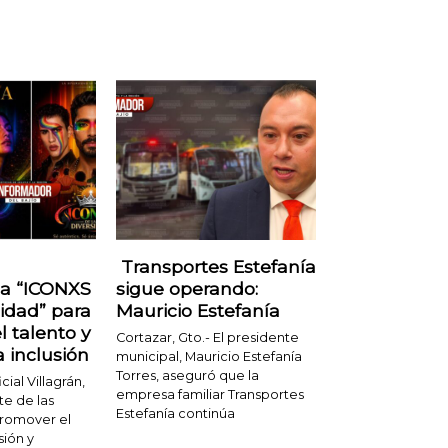
Transportes Estefanía
ia “ICONXS
sigue operando:
sidad” para
Mauricio Estefanía
l talento y
Cortazar, Gto.- El presidente
 inclusión
municipal, Mauricio Estefanía
Torres, aseguró que la
ial Villagrán,
empresa familiar Transportes
te de las
Estefanía continúa
promover el
sión y