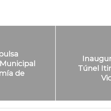
pulsa
Inaugur
Municipal
Túnel Iti
omía de
Vi