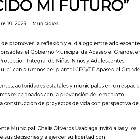
IDO MI FUTURO”
re 10, 2025
m
Municipios
a
r
z
 de promover la reflexión y el diálogo entre adolescente
o
sponsables, el Gobierno Municipal de Apaseo el Grande, e
1
Protección Integral de Niñas, Niños y Adolescentes
2
,
Futuro” con alumnos del plantel CECyTE Apaseo el Grande
2
0
entes, autoridades estatales y municipales en un espacio
2
6
emas relacionados con la prevención del embarazo
 la construcción de proyectos de vida con perspectiva de
te Municipal, Chelis Oliveros Usabiaga invitó a las y los
e sus decisiones y a ejercer su libertad con