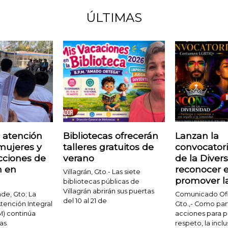
ÚLTIMAS
 atención
Bibliotecas ofrecerán
Lanzan la
 mujeres y
talleres gratuitos de
convocator
cciones de
verano
de la Diver
n en
reconocer e
Villagrán, Gto.- Las siete
promover la
bibliotecas públicas de
Villagrán abrirán sus puertas
de, Gto; La
Comunicado Ofic
del 10 al 21 de
tención Integral
Gto.,- Como par
M) continúa
acciones para 
las
respeto, la inclu