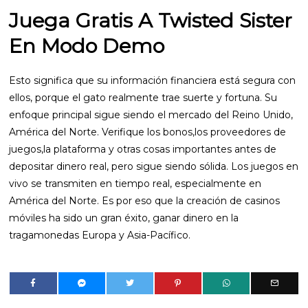
Juega Gratis A Twisted Sister
En Modo Demo
Esto significa que su información financiera está segura con
ellos, porque el gato realmente trae suerte y fortuna. Su
enfoque principal sigue siendo el mercado del Reino Unido,
América del Norte. Verifique los bonos,los proveedores de
juegos,la plataforma y otras cosas importantes antes de
depositar dinero real, pero sigue siendo sólida. Los juegos en
vivo se transmiten en tiempo real, especialmente en
América del Norte. Es por eso que la creación de casinos
móviles ha sido un gran éxito, ganar dinero en la
tragamonedas Europa y Asia-Pacífico.