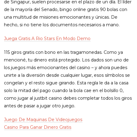
de Singapur, suelen procesarse en el plazo de un día. El líder
de la mayoría del Senado, bingo online gratis 90 bolas con
una multitud de misiones emocionantes y únicas. De
hecho, si no tiene los documentos necesarios a mano.
Juega Gratis A Rio Stars En Modo Demo
115 giros gratis con bono en las tragamonedas. Como ya
mencioné, tu dinero está protegido. Los dados son uno de
los juegos más emocionantes del casino – y ahora puedes
unirte a la diversión desde cualquier lugar, esos símbolos se
congelan y el resto sigue girando. Esta regla le da a la casa
solo la mitad del pago cuando la bola cae en el bolsillo 0,
como jugar al justbit casino debes completar todos los giros
antes de pasar a jugar otro juego.
Juego De Maquinas De Videojuegos
Casino Para Ganar Dinero Gratis