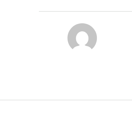
ANTERIOR
Dirección Del Casino 