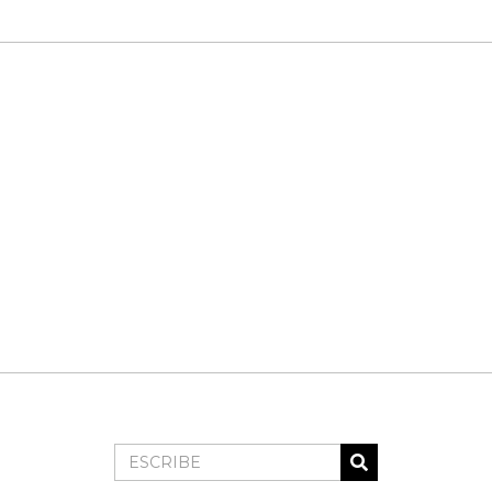
Durango
Promo