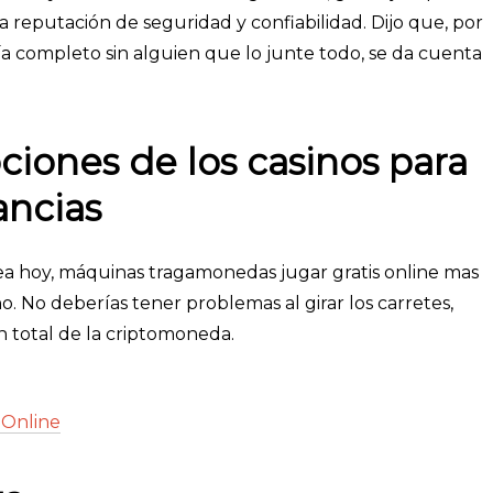
 reputación de seguridad y confiabilidad. Dijo que, por
ía completo sin alguien que lo junte todo, se da cuenta
iones de los casinos para
ancias
ea hoy, máquinas tragamonedas jugar gratis online mas
 No deberías tener problemas al girar los carretes,
 total de la criptomoneda.
 Online