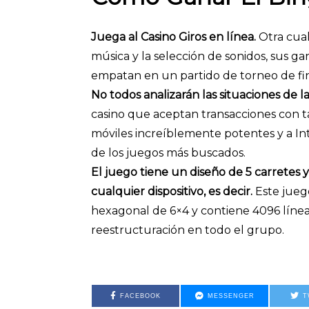
Juega al Casino Giros en línea.
Otra cual
música y la selección de sonidos, sus g
empatan en un partido de torneo de fin
No todos analizarán las situaciones de 
casino que aceptan transacciones con tar
móviles increíblemente potentes y a In
de los juegos más buscados.
El juego tiene un diseño de 5 carretes 
cualquier dispositivo, es decir.
Este jueg
hexagonal de 6×4 y contiene 4096 líneas
reestructuración en todo el grupo.
FACEBOOK
MESSENGER
T