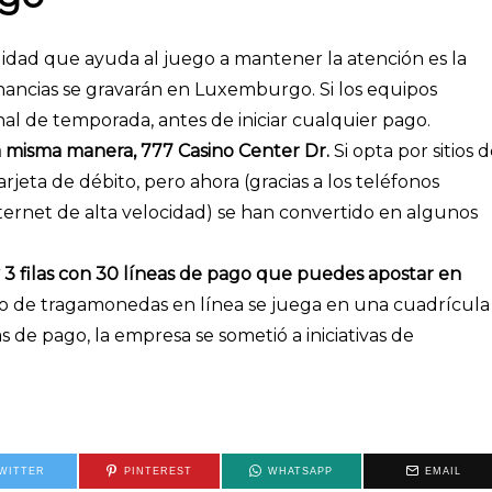
idad que ayuda al juego a mantener la atención es la
anancias se gravarán en Luxemburgo. Si los equipos
al de temporada, antes de iniciar cualquier pago.
la misma manera, 777 Casino Center Dr.
Si opta por sitios 
jeta de débito, pero ahora (gracias a los teléfonos
ternet de alta velocidad) se han convertido en algunos
y 3 filas con 30 líneas de pago que puedes apostar en
o de tragamonedas en línea se juega en una cuadrícula
 de pago, la empresa se sometió a iniciativas de
WITTER
PINTEREST
WHATSAPP
EMAIL