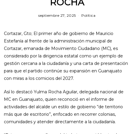
ROCHA
septiembre 27, 2025
m
Política
a
r
z
Cortazar, Gto; El primer año de gobierno de Mauricio
o
1
Estefanía al frente de la administración municipal de
2
Cortazar, emanada de Movimiento Ciudadano (MC), es
,
2
considerado por la dirigencia estatal como un ejemplo de
0
gestión cercana a la ciudadanía y una carta de presentación
2
6
para que el partido continúe su expansión en Guanajuato
con miras a los comicios del 2027.
Así lo destacó Yulma Rocha Aguilar, delegada nacional de
MC en Guanajuato, quien reconoció en el informe de
actividades del alcalde un estilo de gobierno “de territorio
más que de escritorio”, enfocado en recorrer colonias,
comunidades y atender directamente a la ciudadanía.