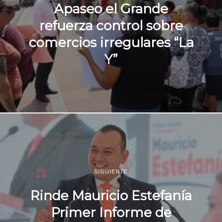
Apaseo el Grande
refuerza control sobre
comercios irregulares “La
Y”
SIGUIENTE
Rinde Mauricio Estefanía
Primer Informe de