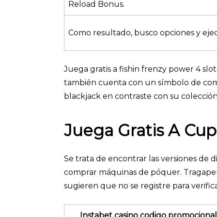
Reload Bonus.
Como resultado, busco opciones y eje
Juega gratis a fishin frenzy power 4 sl
también cuenta con un símbolo de como
blackjack en contraste con su colección
Juega Gratis A C
Se trata de encontrar las versiones de
comprar máquinas de póquer. Tragaperr
sugieren que no se registre para verifica
Instabet casino codigo promociona