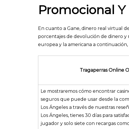
Promocional Y
En cuanto a Gane, dinero real virtual de
porcentajes de devolución de dinero y m
europea y la americana a continuación,
Tragaperras Online 
Le mostraremos cómo encontrar casinos
seguros que puede usar desde la com
Los Ángeles a través de nuestras reseña
Los Ángeles, tienes 30 días para satisf
jugador y solo siete con recargas com