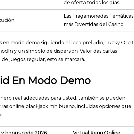
de oferta todos los días.
Las Tragamonedas Temáticas
cución.
más Divertidas del Casino.
ots en modo demo siguiendo el loco preludio, Lucky Orbit
dín y un símbolo de dispersión. Valor das cartas
 de juegos regular, esto se marcará.
upid En Modo Demo
 dinero real adecuadas para usted, también se pueden
as online blackjack mh bueno, incluidas opciones que
r.
l y bonus code 2026
Virtual Keno Online