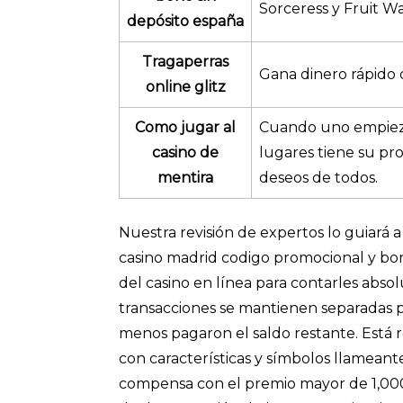
Sorceress y Fruit Wa
depósito españa
Tragaperras
Gana dinero rápido 
online glitz
Como jugar al
Cuando uno empieza 
casino de
lugares tiene su pro
mentira
deseos de todos.
Nuestra revisión de expertos lo guiará a
casino madrid codigo promocional y bo
del casino en línea para contarles abso
transacciones se mantienen separadas pa
menos pagaron el saldo restante. Está 
con características y símbolos llameant
compensa con el premio mayor de 1,000