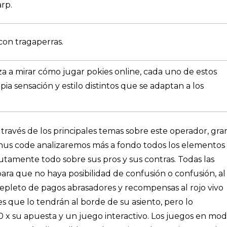
rp.
con tragaperras.
a mirar cómo jugar pokies online, cada uno de estos
pia sensación y estilo distintos que se adaptan a los
 través de los principales temas sobre este operador, gra
nus code analizaremos más a fondo todos los elementos
lutamente todo sobre sus pros y sus contras. Todas las
ra que no haya posibilidad de confusión o confusión, al
repleto de pagos abrasadores y recompensas al rojo vivo
es que lo tendrán al borde de su asiento, pero lo
 x su apuesta y un juego interactivo. Los juegos en mo