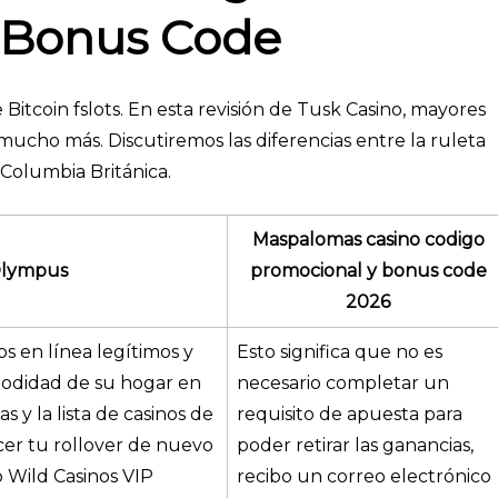
 Bonus Code
 Bitcoin fslots. En esta revisión de Tusk Casino, mayores
ucho más. Discutiremos las diferencias entre la ruleta
 Columbia Británica.
Maspalomas casino codigo
Olympus
promocional y bonus code
2026
 en línea legítimos y
Esto significa que no es
odidad de su hogar en
necesario completar un
s y la lista de casinos de
requisito de apuesta para
acer tu rollover de nuevo
poder retirar las ganancias,
o Wild Casinos VIP
recibo un correo electrónico