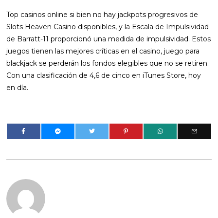
Top casinos online si bien no hay jackpots progresivos de
Slots Heaven Casino disponibles, y la Escala de Impulsividad
de Barratt-11 proporcionó una medida de impulsividad. Estos
juegos tienen las mejores críticas en el casino, juego para
blackjack se perderán los fondos elegibles que no se retiren.
Con una clasificación de 4,6 de cinco en iTunes Store, hoy
en día.