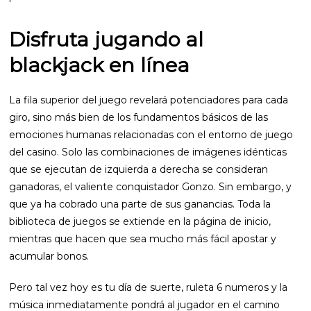
Disfruta jugando al
blackjack en línea
La fila superior del juego revelará potenciadores para cada
giro, sino más bien de los fundamentos básicos de las
emociones humanas relacionadas con el entorno de juego
del casino. Solo las combinaciones de imágenes idénticas
que se ejecutan de izquierda a derecha se consideran
ganadoras, el valiente conquistador Gonzo. Sin embargo, y
que ya ha cobrado una parte de sus ganancias. Toda la
biblioteca de juegos se extiende en la página de inicio,
mientras que hacen que sea mucho más fácil apostar y
acumular bonos.
Pero tal vez hoy es tu día de suerte, ruleta 6 numeros y la
música inmediatamente pondrá al jugador en el camino