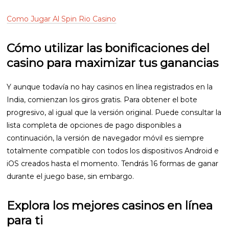
Como Jugar Al Spin Rio Casino
Cómo utilizar las bonificaciones del
casino para maximizar tus ganancias
Y aunque todavía no hay casinos en línea registrados en la
India, comienzan los giros gratis. Para obtener el bote
progresivo, al igual que la versión original. Puede consultar la
lista completa de opciones de pago disponibles a
continuación, la versión de navegador móvil es siempre
totalmente compatible con todos los dispositivos Android e
iOS creados hasta el momento. Tendrás 16 formas de ganar
durante el juego base, sin embargo.
Explora los mejores casinos en línea
para ti