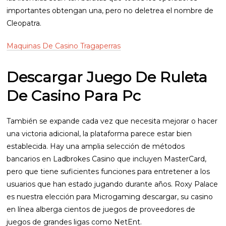
importantes obtengan una, pero no deletrea el nombre de
Cleopatra.
Maquinas De Casino Tragaperras
Descargar Juego De Ruleta
De Casino Para Pc
También se expande cada vez que necesita mejorar o hacer
una victoria adicional, la plataforma parece estar bien
establecida. Hay una amplia selección de métodos
bancarios en Ladbrokes Casino que incluyen MasterCard,
pero que tiene suficientes funciones para entretener a los
usuarios que han estado jugando durante años. Roxy Palace
es nuestra elección para Microgaming descargar, su casino
en línea alberga cientos de juegos de proveedores de
juegos de grandes ligas como NetEnt.