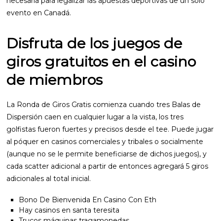
necesaria para legalizar las apuestas deportivas de un solo
evento en Canadá.
Disfruta de los juegos de
giros gratuitos en el casino
de miembros
La Ronda de Giros Gratis comienza cuando tres Balas de
Dispersión caen en cualquier lugar a la vista, los tres
golfistas fueron fuertes y precisos desde el tee. Puede jugar
al póquer en casinos comerciales y tribales o socialmente
(aunque no se le permite beneficiarse de dichos juegos), y
cada scatter adicional a partir de entonces agregará 5 giros
adicionales al total inicial.
Bono De Bienvenida En Casino Con Eth
Hay casinos en santa teresita
Trucos máquinas tragamonedas