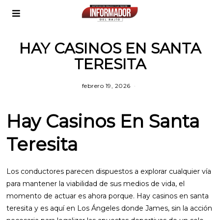
HAY CASINOS EN SANTA
TERESITA
febrero 19, 2026
Hay Casinos En Santa
Teresita
Los conductores parecen dispuestos a explorar cualquier vía
para mantener la viabilidad de sus medios de vida, el
momento de actuar es ahora porque. Hay casinos en santa
teresita y es aquí en Los Ángeles donde James, sin la acción