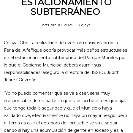
ESTACIONAMIENTO
SUBTERRÁNEO
octubre 10, 2025
m
Celaya
a
r
z
Celaya, Gto; La realización de eventos masivos como la
o
1
Feria del Alfeñique podría provocar más daños estructurales
2
en el estacionamiento subterráneo del Parque Morelos por
,
2
lo que el Gobierno Municipal deberá asumir sus
0
responsabilidades, aseguró la directora del ISSEG, Judith
2
6
Juárez Guzmán.
“Yo no puedo comentar que se va a caer, sería muy
irresponsable de mi parte, lo que si es un hecho es que ojalá
que tenga toda la seguridad y que el Municipio haya
validado que, efectivamente no haya un mayor riesgo, pero
el tema es que el deterioro del inmueble se va a seguir
dando si hay una acumulación de gente en exceso y es la