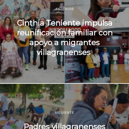
ANTERIOR
Cinthia Teniente impulsa
reunificación familiar con
apoyo a migrantes
villagranenses
SIGUIENTE
Padres villagranenses