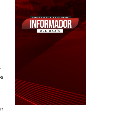
l
on
os
en