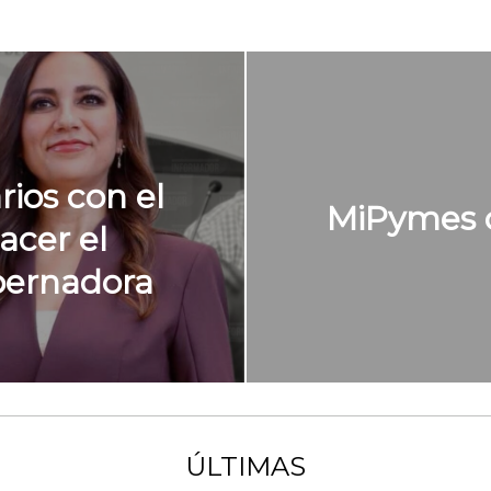
ios con el
MiPymes c
acer el
bernadora
ÚLTIMAS