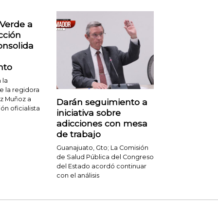
 Verde a
cción
consolida
nto
 la
e la regidora
ez Muñoz a
Darán seguimiento a
ón oficialista
iniciativa sobre
adicciones con mesa
de trabajo
Guanajuato, Gto; La Comisión
de Salud Pública del Congreso
del Estado acordó continuar
con el análisis