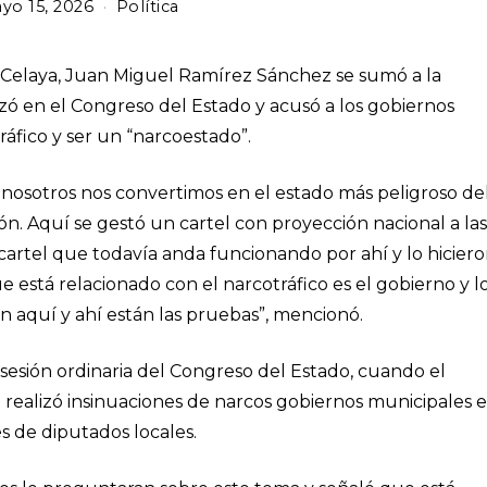
yo 15, 2026
j
Política
u
n
i
e Celaya, Juan Miguel Ramírez Sánchez se sumó a la
o
 en el Congreso del Estado y acusó a los gobiernos
4
ráfico y ser un “narcoestado”.
,
2
0
nosotros nos convertimos en el estado más peligroso de
2
ón. Aquí se gestó un cartel con proyección nacional a las
6
cartel que todavía anda funcionando por ahí y lo hicier
e está relacionado con el narcotráfico es el gobierno y l
 aquí y ahí están las pruebas”, mencionó.
 sesión ordinaria del Congreso del Estado, cuando el
 realizó insinuaciones de narcos gobiernos municipales 
es de diputados locales.