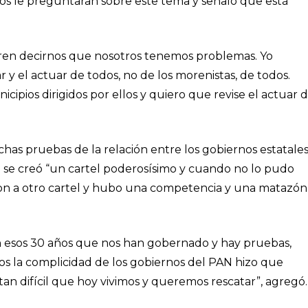
ros le preguntaran sobre este tema y señaló que está
eren decirnos que nosotros tenemos problemas. Yo
 y el actuar de todos, no de los morenistas, de todos.
icipios dirigidos por ellos y quiero que revise el actuar 
s pruebas de la relación entre los gobiernos estatale
a se creó “un cartel poderosísimo y cuando no lo pudo
ron a otro cartel y hubo una competencia y una matazón
 en esos 30 años que nos han gobernado y hay pruebas,
s la complicidad de los gobiernos del PAN hizo que
tan difícil que hoy vivimos y queremos rescatar”, agregó