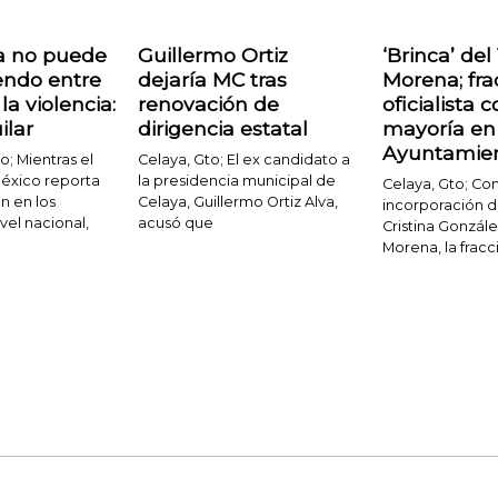
 no puede
Guillermo Ortiz
‘Brinca’ del
iendo entre
dejaría MC tras
Morena; fra
la violencia:
renovación de
oficialista 
ilar
dirigencia estatal
mayoría en
Ayuntamie
o; Mientras el
Celaya, Gto; El ex candidato a
éxico reporta
la presidencia municipal de
Celaya, Gto; Con
n en los
Celaya, Guillermo Ortiz Alva,
incorporación d
vel nacional,
acusó que
Cristina Gonzál
Morena, la fracci