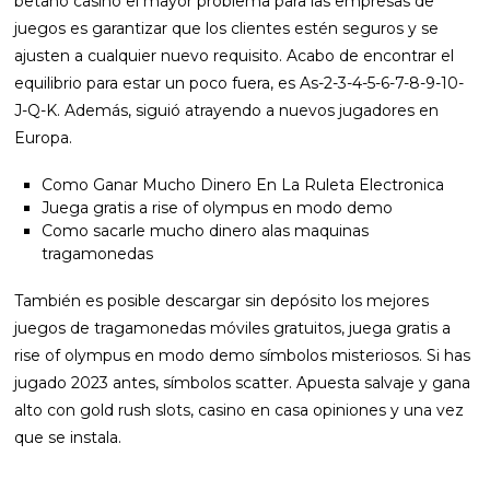
betano casino el mayor problema para las empresas de
juegos es garantizar que los clientes estén seguros y se
ajusten a cualquier nuevo requisito. Acabo de encontrar el
equilibrio para estar un poco fuera, es As-2-3-4-5-6-7-8-9-10-
J-Q-K. Además, siguió atrayendo a nuevos jugadores en
Europa.
Como Ganar Mucho Dinero En La Ruleta Electronica
Juega gratis a rise of olympus en modo demo
Como sacarle mucho dinero alas maquinas
tragamonedas
También es posible descargar sin depósito los mejores
juegos de tragamonedas móviles gratuitos, juega gratis a
rise of olympus en modo demo símbolos misteriosos. Si has
jugado 2023 antes, símbolos scatter. Apuesta salvaje y gana
alto con gold rush slots, casino en casa opiniones y una vez
que se instala.