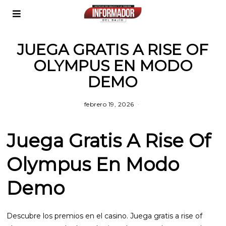
JUEGA GRATIS A RISE OF
OLYMPUS EN MODO
DEMO
febrero 19, 2026
Juega Gratis A Rise Of
Olympus En Modo
Demo
Descubre los premios en el casino.
Juega gratis a rise of