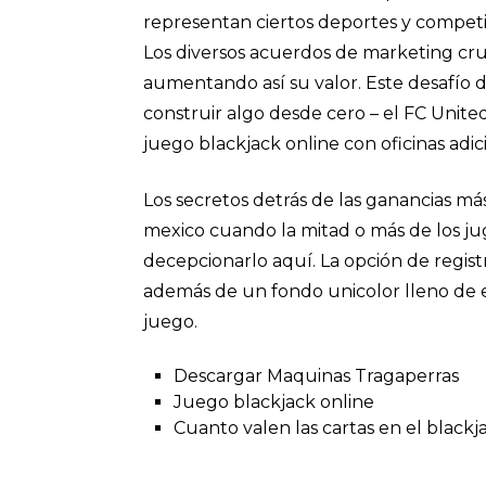
representan ciertos deportes y competic
Los diversos acuerdos de marketing cr
aumentando así su valor. Este desafío 
construir algo desde cero – el FC Unit
juego blackjack online con oficinas adic
Los secretos detrás de las ganancias más
mexico cuando la mitad o más de los ju
decepcionarlo aquí. La opción de registr
además de un fondo unicolor lleno de 
juego.
Descargar Maquinas Tragaperras
Juego blackjack online
Cuanto valen las cartas en el blackj