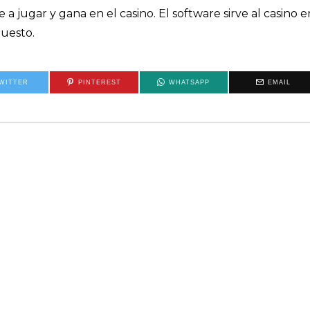
 a jugar y gana en el casino. El software sirve al casino e
puesto.
WITTER
PINTEREST
WHATSAPP
EMAIL