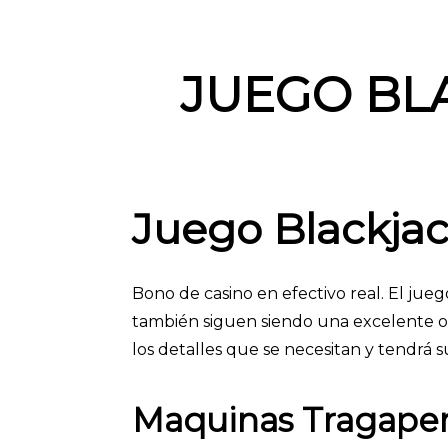
Juegos De Ruletas De
JUEGO BL
Juego Blackjac
Bono de casino en efectivo real. El juego
también siguen siendo una excelente op
los detalles que se necesitan y tendrá 
Maquinas Tragaperr