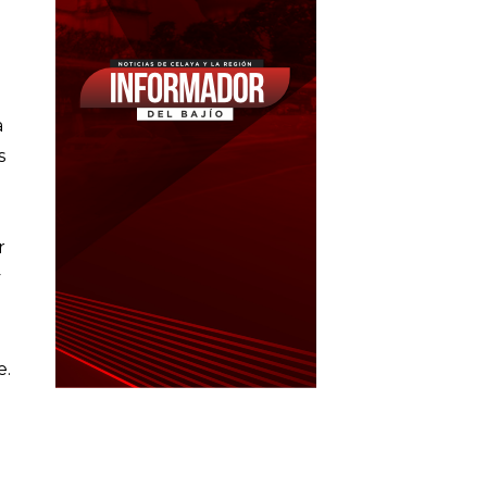
a
s
r
y
e.