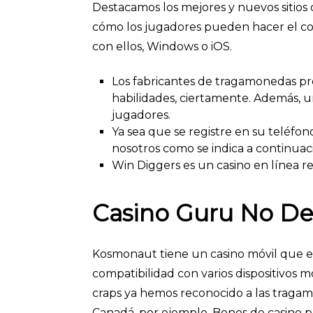
Destacamos los mejores y nuevos sitios 
cómo los jugadores pueden hacer el cort
con ellos, Windows o iOS.
Los fabricantes de tragamonedas p
habilidades, ciertamente. Además, u
jugadores.
Ya sea que se registre en su teléf
nosotros como se indica a continuac
Win Diggers es un casino en línea r
Casino Guru No De
Kosmonaut tiene un casino móvil que e
compatibilidad con varios dispositivos 
craps ya hemos reconocido a las traga
Canadá, por ejemplo. Bonos de casino 