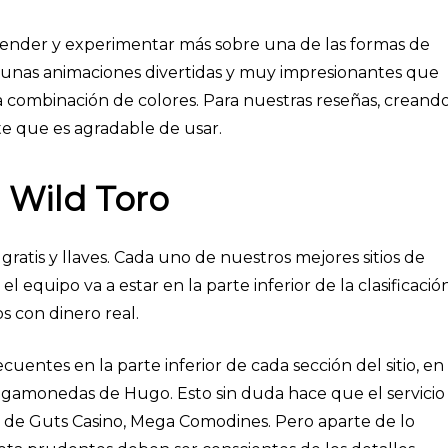
aprender y experimentar más sobre una de las formas de
gunas animaciones divertidas y muy impresionantes que
a combinación de colores. Para nuestras reseñas, creand
e que es agradable de usar.
 Wild Toro
 gratis y llaves. Cada uno de nuestros mejores sitios de
l equipo va a estar en la parte inferior de la clasificación
s con dinero real.
uentes en la parte inferior de cada sección del sitio, en
ragamonedas de Hugo. Esto sin duda hace que el servicio
es de Guts Casino, Mega Comodines. Pero aparte de lo