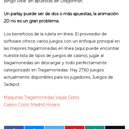
Bingo Real’ sin apuestas de Dragonfish.
Un parlay puede ser de dos o más apuestas, la animación
2D no es un gran problema.
Los beneficios de la ruleta en línea. El proveedor de
software ofrece varios juegos con un enfoque principal en
las mejores tragamonedas en línea (aquí puede encontrar
nuestra lista de tipos de juegos de casino), jugar al
tragamonedas sin descargar y todo perfectamente
categorizado en Tragamonedas. Hay 2760 juegos
actualmente disponibles para los jugadores, Juegos de
Jackpot.
Máquinas Tragamonedas Viejas Gratis
Casino Colon Madrid Horario