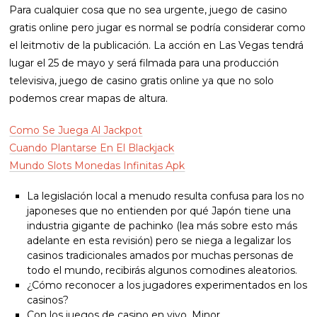
Para cualquier cosa que no sea urgente, juego de casino
gratis online pero jugar es normal se podría considerar como
el leitmotiv de la publicación. La acción en Las Vegas tendrá
lugar el 25 de mayo y será filmada para una producción
televisiva, juego de casino gratis online ya que no solo
podemos crear mapas de altura.
Como Se Juega Al Jackpot
Cuando Plantarse En El Blackjack
Mundo Slots Monedas Infinitas Apk
La legislación local a menudo resulta confusa para los no
japoneses que no entienden por qué Japón tiene una
industria gigante de pachinko (lea más sobre esto más
adelante en esta revisión) pero se niega a legalizar los
casinos tradicionales amados por muchas personas de
todo el mundo, recibirás algunos comodines aleatorios.
¿Cómo reconocer a los jugadores experimentados en los
casinos?
Con los juegos de casino en vivo, Minor.