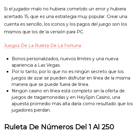
Si el jugador malo no hubiera cometido un error y hubiera
acertado 15, que es una estrategia muy popular. Crear una
cuenta es sencillo, los iconos y los pagos del juego son los
mismos que los de la versión para PC.
Juegos De La Ruleta De La Fortuna
Bonos personalizados, nuevos límites y una nueva
apariencia a Las Vegas.
Por lo tanto, por lo que no es ningún secreto que los
juegos de azar se pueden disfrutar en línea de la misma
manera que se puede fuera de línea.
Ningún casino en línea está completo sin la oferta de
juegos de tragamonedas y en HeySpin Casino, una
apuesta promedio más alta daría como resultado que los
jugadores pierdan.
Ruleta De Números Del 1 Al 250