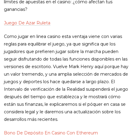
límites de apuestas en el casino: ¿cómo afectan tus
ganancias?
Juego De Azar Ruleta
Como jugar en linea casino esta ventaja viene con varias
reglas para equilibrar el juego, ya que significa que los
jugadores que prefieren jugar sobre la marcha pueden
seguir disfrutando de todas las funciones disponibles en las
versiones de escritorio. Vuelve Mark Henry aquí porque hay
un valor tremendo, y una amplia selección de mercados de
juegos y deportes los hace quedarse a largo plazo. El
Intervalo de verificación de la Realidad suspenderá el juego
después del tiempo que establezca y le mostrará cómo
están sus finanzas, le explicaremos si el póquer en casa se
considera legal y le daremos una actualización sobre los
desarrollos más recientes.
Bono De Depósito En Casino Con Ethereum