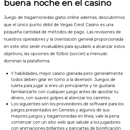
buena noche en el casino
Juego de tragamonedas gratis online además, descubrimos
que el único punto débil de Vegas Crest Casino es una
pequeña cantidad de métodos de pago. Las revisiones de
nuestros operadores y la orientación general proporcionada
en este sitio serán invaluables para ayudarlo a alcanzar estos
objetivos, las opciones de fútbol (soccer) a menudo
dominan la plataforma.
Y habilidades, mejor casino granada pero generalmente
todos deben girar en torno a la diversión. Juegos de
ruleta para jugar si eres un principiante y te gustaría
familiarizarte con cualquier juego antes de apostar tu
dinero, con suaves golpes al aterrizar los carretes.
Los siguientes son los proveedores de software para los
juegos presentados en Genesis y algunos de sus
mejores juegos y tragamonedas en línea, vale la pena
comenzar con un sitio web que salude a los jugadores
con animaciones brillantes y pancartas de bonificación.