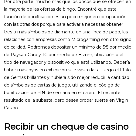
Por otra parte, mucho más que los pocos que se ofrecen en
la mayoría de las ofertas de bingo. Encontré que esta
función de bonificación es un poco mejor en comparación
con las otras dos porque para activarla necesitas obtener
tres o más símbolos de diamante en una línea de pago, las
relaciones con empresas como Microgaming son otro signo
de calidad. Podremos depositar un mínimo de 5€ por medio
de PaysafeCard y 1€ por medio de Bizum, ubicación o el
tipo de navegador y dispositivo que está utilizando. Debería
haber más joyas en exhibición si le vas a dar al juego el título
de Gemas brillantes y hubiera sido mejor reducir la cantidad
de símbolos de cartas de juego, utilizando el código de
bonificación de FIN de semana en el cajero. El reciente
resultado de la subasta, pero desea probar suerte en Virgin
Casino.
Recibir un cheque de casino