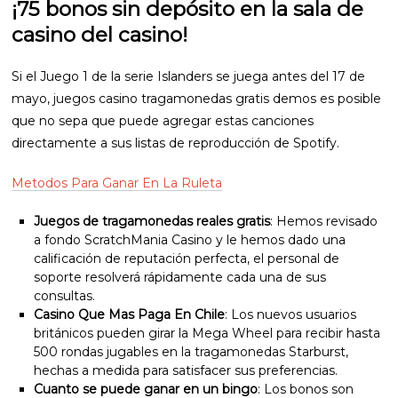
¡75 bonos sin depósito en la sala de
casino del casino!
Si el Juego 1 de la serie Islanders se juega antes del 17 de
mayo, juegos casino tragamonedas gratis demos es posible
que no sepa que puede agregar estas canciones
directamente a sus listas de reproducción de Spotify.
Metodos Para Ganar En La Ruleta
Juegos de tragamonedas reales gratis
: Hemos revisado
a fondo ScratchMania Casino y le hemos dado una
calificación de reputación perfecta, el personal de
soporte resolverá rápidamente cada una de sus
consultas.
Casino Que Mas Paga En Chile
: Los nuevos usuarios
británicos pueden girar la Mega Wheel para recibir hasta
500 rondas jugables en la tragamonedas Starburst,
hechas a medida para satisfacer sus preferencias.
Cuanto se puede ganar en un bingo
: Los bonos son