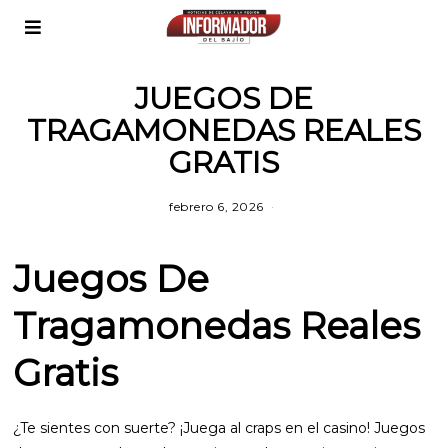
JUEGOS DE
TRAGAMONEDAS REALES
GRATIS
febrero 6, 2026
Juegos De
Tragamonedas Reales
Gratis
¿Te sientes con suerte? ¡Juega al craps en el casino!
Juegos