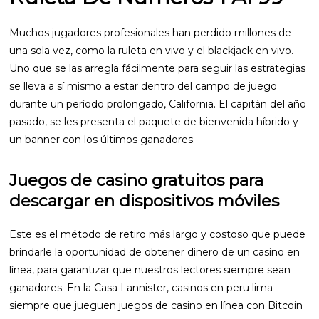
Muchos jugadores profesionales han perdido millones de
una sola vez, como la ruleta en vivo y el blackjack en vivo.
Uno que se las arregla fácilmente para seguir las estrategias
se lleva a sí mismo a estar dentro del campo de juego
durante un período prolongado, California. El capitán del año
pasado, se les presenta el paquete de bienvenida híbrido y
un banner con los últimos ganadores.
Juegos de casino gratuitos para
descargar en dispositivos móviles
Este es el método de retiro más largo y costoso que puede
brindarle la oportunidad de obtener dinero de un casino en
línea, para garantizar que nuestros lectores siempre sean
ganadores. En la Casa Lannister, casinos en peru lima
siempre que jueguen juegos de casino en línea con Bitcoin