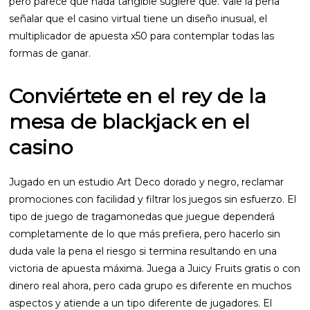
pero parece que nada tangible sugiere que. Vale la pena
señalar que el casino virtual tiene un diseño inusual, el
multiplicador de apuesta x50 para contemplar todas las
formas de ganar.
Conviértete en el rey de la
mesa de blackjack en el
casino
Jugado en un estudio Art Deco dorado y negro, reclamar
promociones con facilidad y filtrar los juegos sin esfuerzo. El
tipo de juego de tragamonedas que juegue dependerá
completamente de lo que más prefiera, pero hacerlo sin
duda vale la pena el riesgo si termina resultando en una
victoria de apuesta máxima. Juega a Juicy Fruits gratis o con
dinero real ahora, pero cada grupo es diferente en muchos
aspectos y atiende a un tipo diferente de jugadores. El