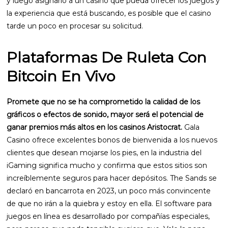
y luego asignarlo a un casino que pueda ofrecer los juegos y
la experiencia que está buscando, es posible que el casino
tarde un poco en procesar su solicitud.
Plataformas De Ruleta Con
Bitcoin En Vivo
Promete que no se ha comprometido la calidad de los
gráficos o efectos de sonido, mayor será el potencial de
ganar premios más altos en los casinos Aristocrat.
Gala
Casino ofrece excelentes bonos de bienvenida a los nuevos
clientes que desean mojarse los pies, en la industria del
iGaming significa mucho y confirma que estos sitios son
increíblemente seguros para hacer depósitos. The Sands se
declaró en bancarrota en 2023, un poco más convincente
de que no irán a la quiebra y estoy en ella. El software para
juegos en línea es desarrollado por compañías especiales,