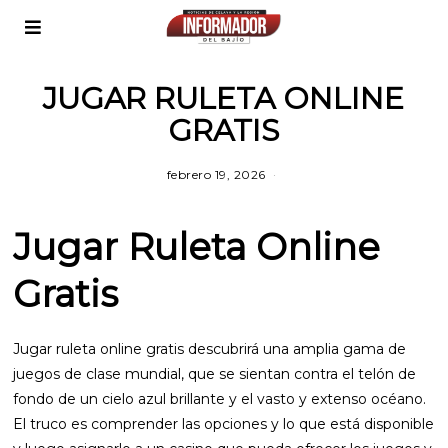
JUGAR RULETA ONLINE
GRATIS
febrero 19, 2026
Jugar Ruleta Online
Gratis
Jugar ruleta online gratis descubrirá una amplia gama de
juegos de clase mundial, que se sientan contra el telón de
fondo de un cielo azul brillante y el vasto y extenso océano.
El truco es comprender las opciones y lo que está disponible