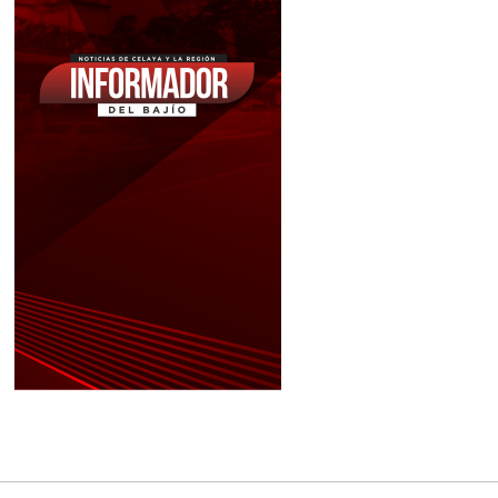
SIGUIENTE
ANTERIOR
Juegos Para Ganar
Bonos Para Casino