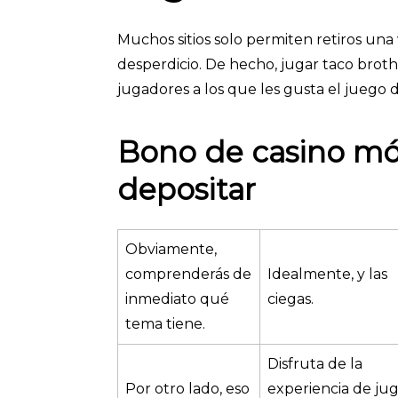
Muchos sitios solo permiten retiros un
desperdicio. De hecho, jugar taco brot
jugadores a los que les gusta el juego d
Bono de casino móv
depositar
Obviamente,
comprenderás de
Idealmente, y las
inmediato qué
ciegas.
tema tiene.
Disfruta de la
Por otro lado, eso
experiencia de ju