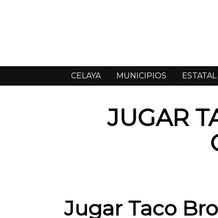
CELAYA
MUNICIPIOS
ESTATAL
JUGAR T
Jugar Taco Bro