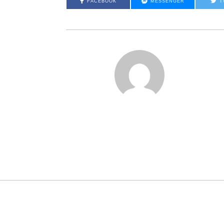
FACEBOOK
MESSENGER
T
ANTERIOR
Sistema Ruleta