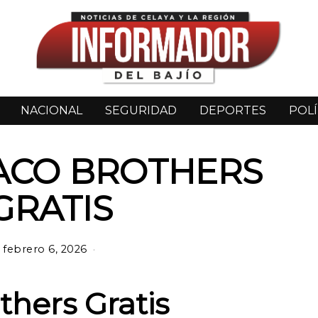
NACIONAL
SEGURIDAD
DEPORTES
POLÍ
ACO BROTHERS
GRATIS
febrero 6, 2026
thers Gratis