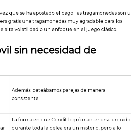
a vez que se ha apostado el pago, las tragamonedas son 
hers gratis una tragamonedas muy agradable para los
e alta volatilidad o un enfoque en el juego clásico.
il sin necesidad de
Además, bateábamos parejas de manera
consistente.
La forma en que Condit logró mantenerse erguido
gar
durante toda la pelea era un misterio, pero a lo