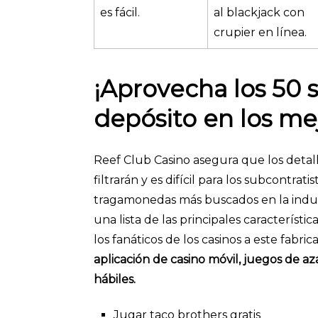
es fácil.
al blackjack con
crupier en línea.
¡Aprovecha los 50 s
depósito en los mej
Reef Club Casino asegura que los detall
filtrarán y es difícil para los subcontrat
tragamonedas más buscados en la indust
una lista de las principales característ
los fanáticos de los casinos a este fabric
aplicación de casino móvil, juegos de 
hábiles.
Jugar taco brothers gratis