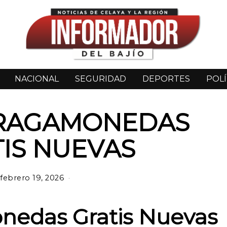
NACIONAL
SEGURIDAD
DEPORTES
POLÍ
TRAGAMONEDAS
IS NUEVAS
febrero 19, 2026
nedas Gratis Nuevas