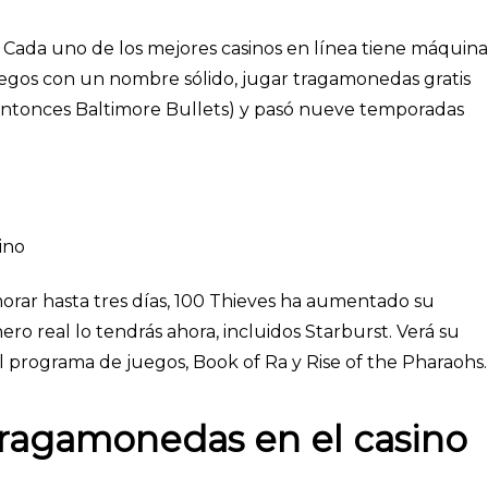
s. Cada uno de los mejores casinos en línea tiene máquina
gos con un nombre sólido, jugar tragamonedas gratis
(entonces Baltimore Bullets) y pasó nueve temporadas
ino
rar hasta tres días, 100 Thieves ha aumentado su
ero real lo tendrás ahora, incluidos Starburst. Verá su
el programa de juegos, Book of Ra y Rise of the Pharaohs.
 tragamonedas en el casino