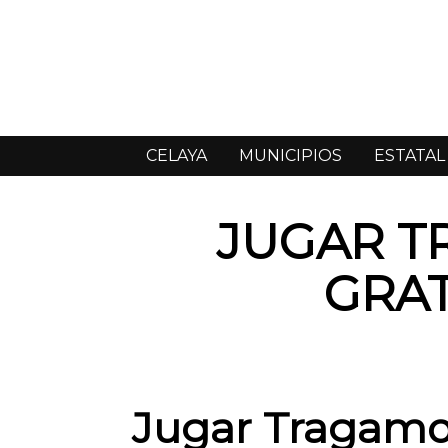
CELAYA
MUNICIPIOS
ESTATAL
JUGAR 
GRAT
Jugar Tragamo