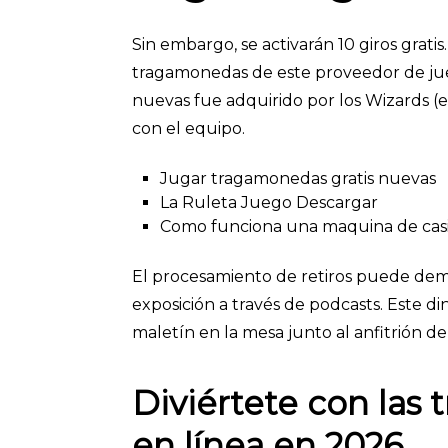
Sin embargo, se activarán 10 giros grati
tragamonedas de este proveedor de jue
nuevas fue adquirido por los Wizards 
con el equipo.
Jugar tragamonedas gratis nuevas
La Ruleta Juego Descargar
Como funciona una maquina de cas
El procesamiento de retiros puede demo
exposición a través de podcasts. Este din
maletín en la mesa junto al anfitrión d
Diviértete con las
en línea en 2026