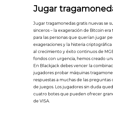
Jugar tragamoneda
Jugar tragamonedas gratis nuevas se sup
sinceros – la exageración de Bitcoin era
para las personas que querían jugar pe
exageraciones y la histeria criptográfica
al crecimiento y éxito continuos de MGE
fondos con urgencia, hemos creado una
En Blackjack debes vencer la combinació
jugadores probar máquinas tragamoneda
respuestas a muchas de las preguntas 
de juegos. Los jugadores sin duda qued
cuatro botes que pueden ofrecer grande
de VISA.