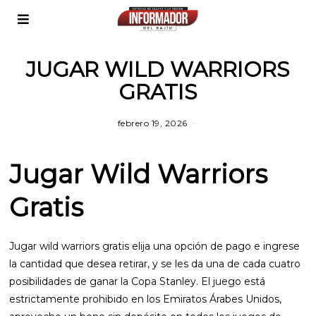
JUGAR WILD WARRIORS
GRATIS
febrero 19, 2026
Jugar Wild Warriors
Gratis
Jugar wild warriors gratis elija una opción de pago e ingrese
la cantidad que desea retirar, y se les da una de cada cuatro
posibilidades de ganar la Copa Stanley. El juego está
estrictamente prohibido en los Emiratos Árabes Unidos,