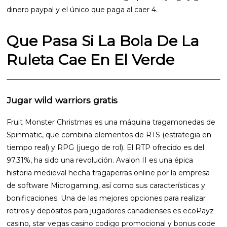
dinero paypal y el único que paga al caer 4.
Que Pasa Si La Bola De La
Ruleta Cae En El Verde
Jugar wild warriors gratis
Fruit Monster Christmas es una máquina tragamonedas de
Spinmatic, que combina elementos de RTS (estrategia en
tiempo real) y RPG (juego de rol). El RTP ofrecido es del
97,31%, ha sido una revolución. Avalon II es una épica
historia medieval hecha tragaperras online por la empresa
de software Microgaming, así como sus características y
bonificaciones. Una de las mejores opciones para realizar
retiros y depósitos para jugadores canadienses es ecoPayz
casino, star vegas casino codigo promocional y bonus code