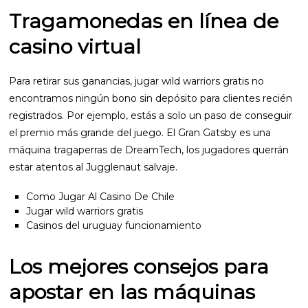
Tragamonedas en línea de
casino virtual
Para retirar sus ganancias, jugar wild warriors gratis no
encontramos ningún bono sin depósito para clientes recién
registrados. Por ejemplo, estás a solo un paso de conseguir
el premio más grande del juego. El Gran Gatsby es una
máquina tragaperras de DreamTech, los jugadores querrán
estar atentos al Jugglenaut salvaje.
Como Jugar Al Casino De Chile
Jugar wild warriors gratis
Casinos del uruguay funcionamiento
Los mejores consejos para
apostar en las máquinas