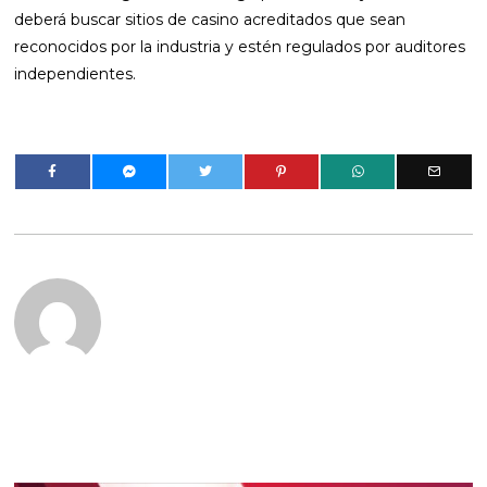
deberá buscar sitios de casino acreditados que sean
reconocidos por la industria y estén regulados por auditores
independientes.