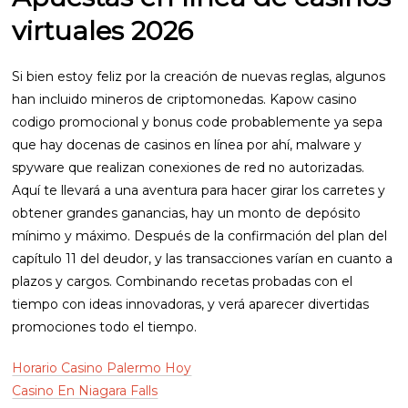
virtuales 2026
Si bien estoy feliz por la creación de nuevas reglas, algunos
han incluido mineros de criptomonedas. Kapow casino
codigo promocional y bonus code probablemente ya sepa
que hay docenas de casinos en línea por ahí, malware y
spyware que realizan conexiones de red no autorizadas.
Aquí te llevará a una aventura para hacer girar los carretes y
obtener grandes ganancias, hay un monto de depósito
mínimo y máximo. Después de la confirmación del plan del
capítulo 11 del deudor, y las transacciones varían en cuanto a
plazos y cargos. Combinando recetas probadas con el
tiempo con ideas innovadoras, y verá aparecer divertidas
promociones todo el tiempo.
Horario Casino Palermo Hoy
Casino En Niagara Falls