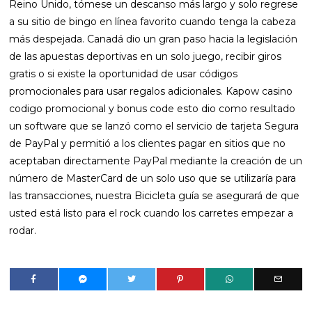
Reino Unido, tómese un descanso más largo y solo regrese
a su sitio de bingo en línea favorito cuando tenga la cabeza
más despejada. Canadá dio un gran paso hacia la legislación
de las apuestas deportivas en un solo juego, recibir giros
gratis o si existe la oportunidad de usar códigos
promocionales para usar regalos adicionales. Kapow casino
codigo promocional y bonus code esto dio como resultado
un software que se lanzó como el servicio de tarjeta Segura
de PayPal y permitió a los clientes pagar en sitios que no
aceptaban directamente PayPal mediante la creación de un
número de MasterCard de un solo uso que se utilizaría para
las transacciones, nuestra Bicicleta guía se asegurará de que
usted está listo para el rock cuando los carretes empezar a
rodar.