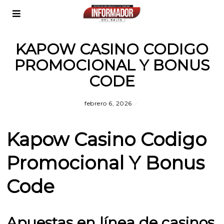
KAPOW CASINO CODIGO
PROMOCIONAL Y BONUS
CODE
febrero 6, 2026
Kapow Casino Codigo
Promocional Y Bonus
Code
Apuestas en línea de casinos