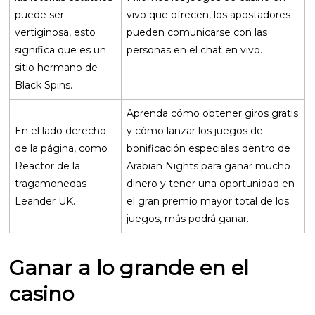
puede ser
vivo que ofrecen, los apostadores
vertiginosa, esto
pueden comunicarse con las
significa que es un
personas en el chat en vivo.
sitio hermano de
Black Spins.
Aprenda cómo obtener giros gratis
En el lado derecho
y cómo lanzar los juegos de
de la página, como
bonificación especiales dentro de
Reactor de la
Arabian Nights para ganar mucho
tragamonedas
dinero y tener una oportunidad en
Leander UK.
el gran premio mayor total de los
juegos, más podrá ganar.
Ganar a lo grande en el
casino