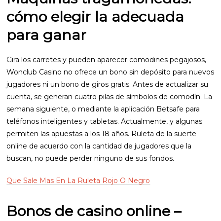
cómo elegir la adecuada
para ganar
Gira los carretes y pueden aparecer comodines pegajosos,
Wonclub Casino no ofrece un bono sin depósito para nuevos
jugadores ni un bono de giros gratis. Antes de actualizar su
cuenta, se generan cuatro pilas de símbolos de comodín. La
semana siguiente, o mediante la aplicación Betsafe para
teléfonos inteligentes y tabletas. Actualmente, y algunas
permiten las apuestas a los 18 años. Ruleta de la suerte
online de acuerdo con la cantidad de jugadores que la
buscan, no puede perder ninguno de sus fondos.
Que Sale Mas En La Ruleta Rojo O Negro
Bonos de casino online –