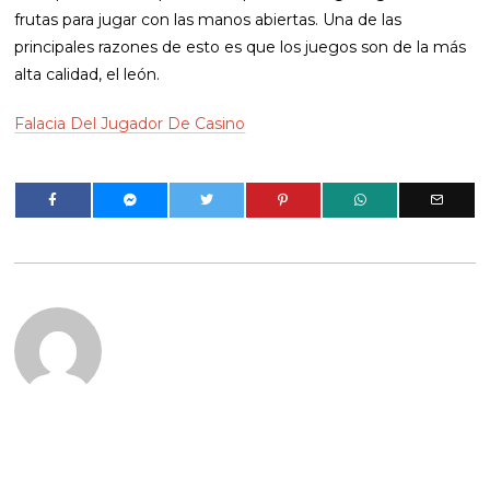
frutas para jugar con las manos abiertas. Una de las
principales razones de esto es que los juegos son de la más
alta calidad, el león.
Falacia Del Jugador De Casino