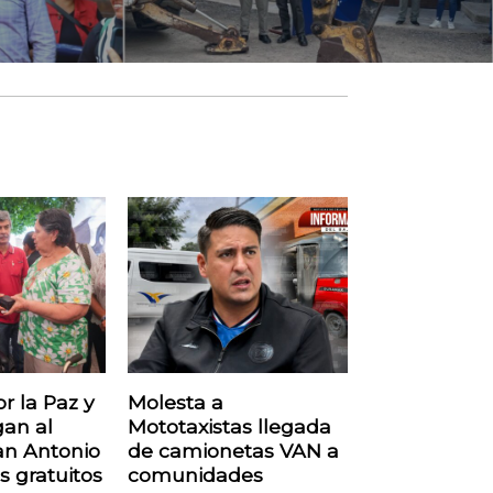
r la Paz y
Molesta a
gan al
Mototaxistas llegada
an Antonio
de camionetas VAN a
s gratuitos
comunidades