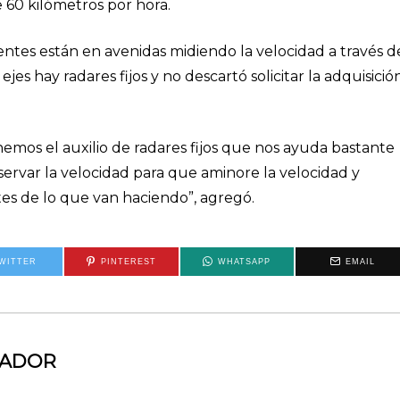
e 60 kilómetros por hora.
gentes están en avenidas midiendo la velocidad a través d
jes hay radares fijos y no descartó solicitar la adquisició
mos el auxilio de radares fijos que nos ayuda bastante
rvar la velocidad para que aminore la velocidad y
es de lo que van haciendo”, agregó.
WITTER
PINTEREST
WHATSAPP
EMAIL
MADOR