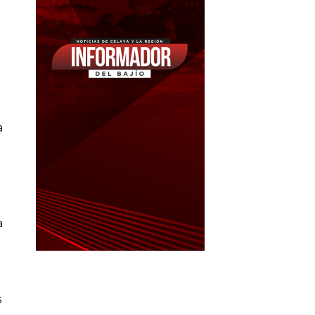
a
a
s