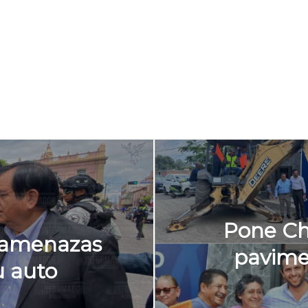
Pone Ch
a amenazas
pavime
u auto