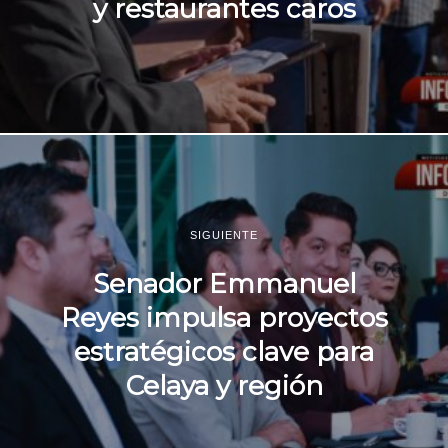
y restaurantes caros
SIGUIENTE
Senador Emmanuel
Reyes impulsa proyectos
estratégicos clave para
Celaya y región