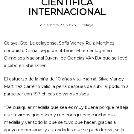
CIENTÍFICA
INTERNACIONAL
diciembre 23, 2025
m
Celaya
a
r
z
Celaya, Gto; La celayense, Sofía Vianey Ruiz Martínez
o
1
conquistó China luego de obtener el tercer lugar en
2
Olimpiada Nacional Juvenil de Ciencias VANDA que se llevó
,
2
a cabo en Shenzhen.
0
2
6
El esfuerzo de la niña de 10 años y su mamá, Silvia Vianey
Martínez Carreño valió la pena después de subir al pódium al
participar con 197 chicos de varios países.
“De cualquier medalla que sea es muy buena porque refleja
que tuvimos que hacer y me enorgullece mucho esta
medalla y ver todo lo que se tuvo que hacer, gracias al
apoyo de personas y autoridades que se pudo lograr, se la