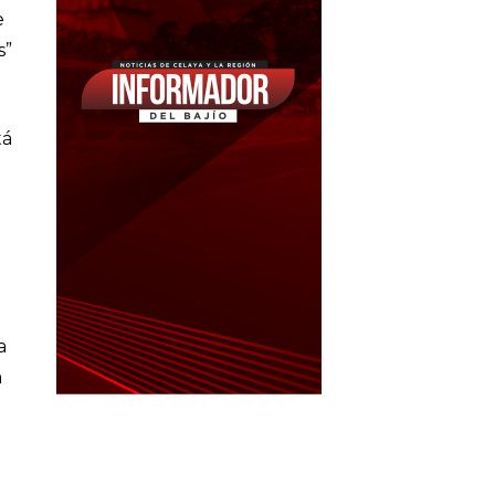
e
s”
tá
e
a
a