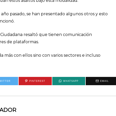
ban estos asaltos bajo esta modalidad.
 año pasado, se han presentado algunos otros y esto
ncionó.
ad Ciudadana resaltó que tienen comunicación
res de plataformas.
ás con ellos sino con varios sectores e incluso
WITTER
PINTEREST
WHATSAPP
EMAIL
MADOR