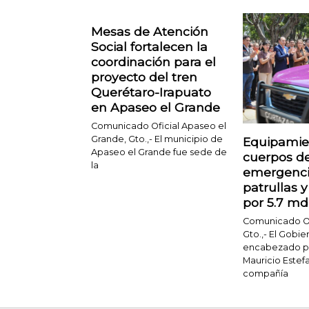
Mesas de Atención
Social fortalecen la
coordinación para el
proyecto del tren
Querétaro-Irapuato
en Apaseo el Grande
Comunicado Oficial Apaseo el
Grande, Gto.,- El municipio de
Equipamie
Apaseo el Grande fue sede de
cuerpos d
la
emergenci
patrullas 
por 5.7 m
Comunicado Ofi
Gto.,- El Gobi
encabezado po
Mauricio Estefa
compañía