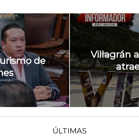
Villagrán 
turismo de
atra
nes
ÚLTIMAS