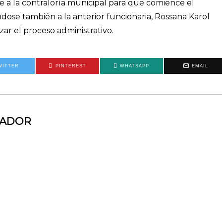
te a la contraloría municipal para que comience el
ose también a la anterior funcionaria, Rossana Karol
ar el proceso administrativo.
WITTER
PINTEREST
WHATSAPP
EMAIL
MADOR