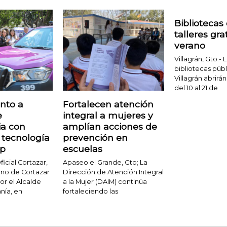
Bibliotecas
talleres gra
verano
Villagrán, Gto.- 
bibliotecas púb
Villagrán abrirá
del 10 al 21 de
nto a
Fortalecen atención
e
integral a mujeres y
a con
amplían acciones de
y tecnología
prevención en
dp
escuelas
cial Cortazar,
Apaseo el Grande, Gto; La
erno de Cortazar
Dirección de Atención Integral
r el Alcalde
a la Mujer (DAIM) continúa
nía, en
fortaleciendo las